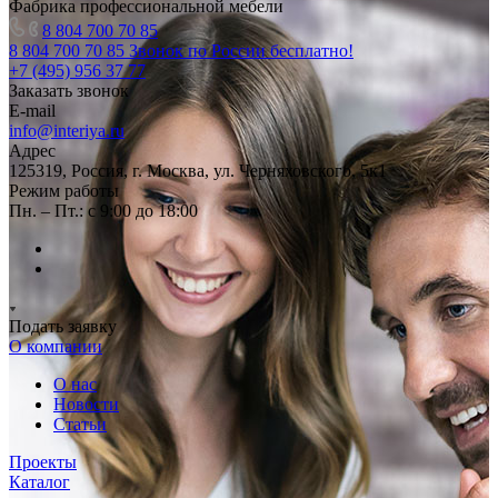
Фабрика профессиональной мебели
8 804 700 70 85
8 804 700 70 85
Звонок по России бесплатно!
+7 (495) 956 37 77
Заказать звонок
E-mail
info@interiya.ru
Адрес
125319, Россия, г. Москва, ул. Черняховского, 5к1
Режим работы
Пн. – Пт.: с 9:00 до 18:00
Подать заявку
О компании
О нас
Новости
Статьи
Проекты
Каталог