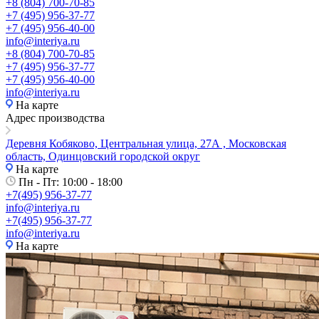
+8 (804) 700-70-85
+7 (495) 956-37-77
+7 (495) 956-40-00
info@interiya.ru
+8 (804) 700-70-85
+7 (495) 956-37-77
+7 (495) 956-40-00
info@interiya.ru
На карте
Адрес производства
Деревня Кобяково, Центральная улица, 27А , Московская
область, Одинцовский городской округ
На карте
Пн - Пт: 10:00 - 18:00
+7(495) 956-37-77
info@interiya.ru
+7(495) 956-37-77
info@interiya.ru
На карте