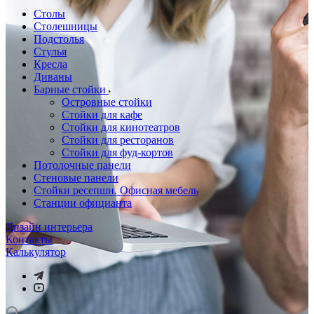
Столы
Столешницы
Подстолья
Стулья
Кресла
Диваны
Барные стойки
Островные стойки
Стойки для кафе
Стойки для кинотеатров
Стойки для ресторанов
Стойки для фуд-кортов
Потолочные панели
Стеновые панели
Стойки ресепшн. Офисная мебель
Станции официанта
Дизайн интерьера
Контакты
Калькулятор